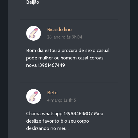
Beijão
Ricardo lino
26 janeiro às 9h04
Bom dia estou a procura de sexo casual
pode mulher ou homem casal coroas
nova 13981467449
Beto
4 março às 1h15
Chama whatsapp 13988483807 Meu
deslize favorito é o seu corpo
deslizando no meu …