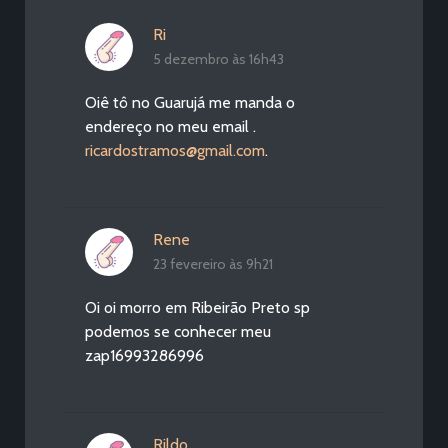
Ri
5 dezembro às 16h43
Oiê tô no Guarujá me manda o
endereço no meu email .
ricardostramos@gmail.com
.
Rene
23 fevereiro às 9h21
Oi oi morro em Ribeirão Preto sp
podemos se conhecer meu
zap16993286996
Rildo