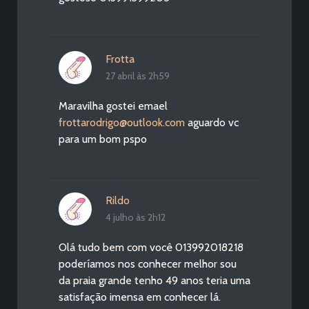
Frotta
27 abril às 2h59
Maravilha gostei emael
frottarodrigo@outlook.com
aguardo vc
para um bom pspo
Rildo
4 julho às 2h12
Olá tudo bem com você 013992018218
poderíamos nos conhecer melhor sou
da praia grande tenho 49 anos teria uma
satisfação imensa em conhecer lá.