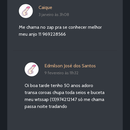
Caique
3 janeiro às 3h08
Me chama no zap pra se conhecer melhor
meu anjo 11 969228566
Edmilson José dos Santos
9 fevereiro às 11h32
Oi boa tarde tenho 50 anos adoro
transa coroas chupa toda seios e buceta
meu wtssap (13)974212147 só me chama
passa noite tradando