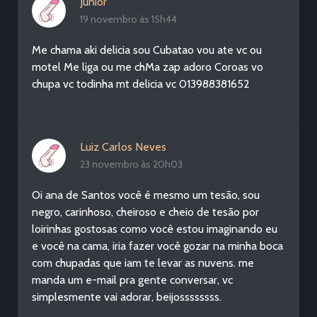
Junior
19 novembro às 15h44
Me chama aki delicia sou Cubatao vou ate vc ou
motel Me liga ou me chMa zap adoro Coroas vo
chupa vc todinha mt delicia vc 013988381652
Luiz Carlos Neves
23 novembro às 20h03
Oi ana de Santos você é mesmo um tesão, sou
negro, carinhoso, cheiroso e cheio de tesão por
loirinhas gostosas como você estou imaginando eu
e você na cama, iria fazer você gozar na minha boca
com chupadas que iam te levar as nuvens. me
manda um e-mail pra gente conversar, vc
simplesmente vai adorar, beijossssssss.