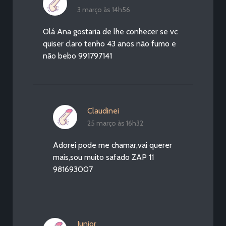
3 março às 14h56
Olá Ana gostaria de lhe conhecer se vc
quiser claro tenho 43 anos não fumo e
não bebo 991797141
Claudinei
25 março às 16h32
Adorei pode me chamar,vai querer
mais,sou muito safado ZAP 11
981693007
Junior