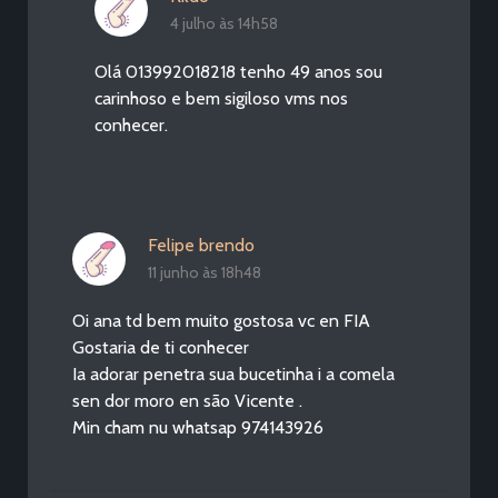
4 julho às 14h58
Olá 013992018218 tenho 49 anos sou
carinhoso e bem sigiloso vms nos
conhecer.
Felipe brendo
11 junho às 18h48
Oi ana td bem muito gostosa vc en FIA
Gostaria de ti conhecer
Ia adorar penetra sua bucetinha i a comela
sen dor moro en são Vicente .
Min cham nu whatsap 974143926