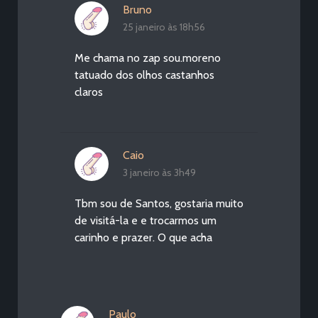
Bruno
25 janeiro às 18h56
Me chama no zap sou.moreno
tatuado dos olhos castanhos
claros
Caio
3 janeiro às 3h49
Tbm sou de Santos, gostaria muito
de visitá-la e e trocarmos um
carinho e prazer. O que acha
Paulo