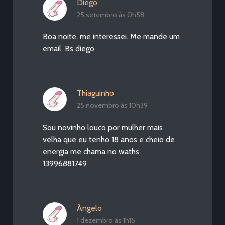
Diego
25 setembro às 0h58
Boa noite, me interessei. Me mande um
email. Bs diego
Thiaguinho
25 novembro às 10h39
Sou novinho louco por mulher mais
velha que eu tenho 18 anos e cheio de
energia me chama no waths
13996881749
Ângelo
1 dezembro às 1h15