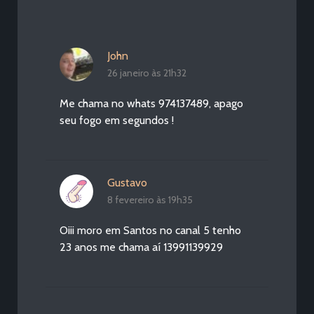
John
26 janeiro às 21h32
Me chama no whats 974137489, apago
seu fogo em segundos !
Gustavo
8 fevereiro às 19h35
Oiii moro em Santos no canal 5 tenho
23 anos me chama aí 13991139929