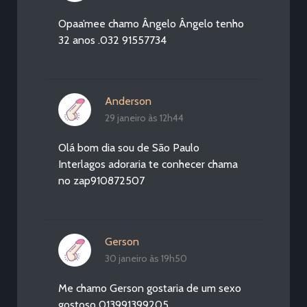
Opaa’mee chamo Ângelo Ângelo tenho
32 anos .032 91557734
Anderson
29 janeiro às 12h44
Olá bom dia sou de São Paulo
Interlagos adoraria te conhecer chama
no zap910872507
Gerson
30 janeiro às 19h50
Me chamo Gerson gostaria de um sexo
gostoso 013991399205