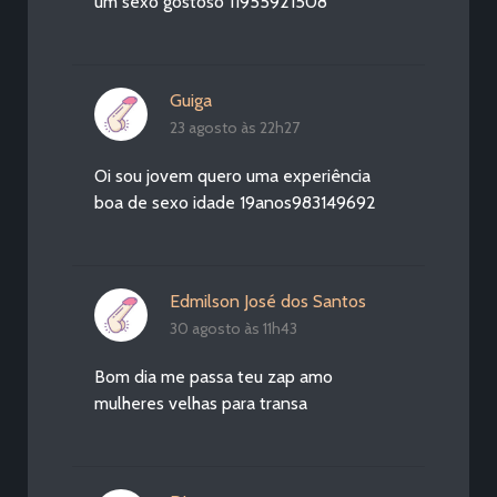
um sexo gostoso 11955921508
Guiga
23 agosto às 22h27
Oi sou jovem quero uma experiência
boa de sexo idade 19anos983149692
Edmilson José dos Santos
30 agosto às 11h43
Bom dia me passa teu zap amo
mulheres velhas para transa