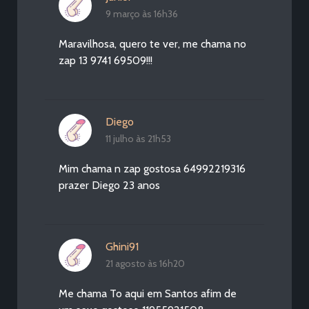
9 março às 16h36
Maravilhosa, quero te ver, me chama no
zap 13 9741 69509!!!
Diego
11 julho às 21h53
Mim chama n zap gostosa 64992219316
prazer Diego 23 anos
Ghini91
21 agosto às 16h20
Me chama To aqui em Santos afim de