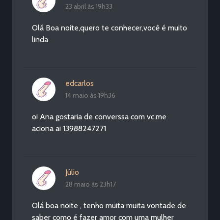
23 abril às 19h33
Olá Boa noite,quero te conhecer,você é muito
linda
edcarlos
14 maio às 19h36
oi Ana gostaria de converssa com vc.me
aciona ai 13988247271
Júlio
28 maio às 23h17
Olá boa noite , tenho muita muita vontade de
saber como é fazer amor com uma mulher