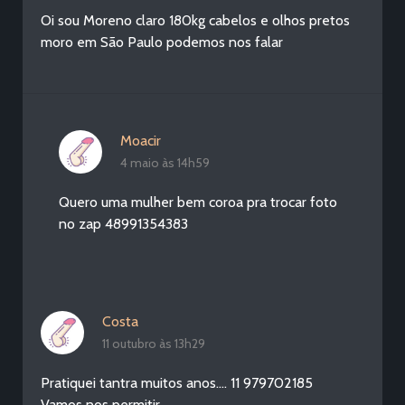
Oi sou Moreno claro 180kg cabelos e olhos pretos
moro em São Paulo podemos nos falar
Moacir
4 maio às 14h59
Quero uma mulher bem coroa pra trocar foto
no zap 48991354383
Costa
11 outubro às 13h29
Pratiquei tantra muitos anos…. 11 979702185
Vamos nos permitir