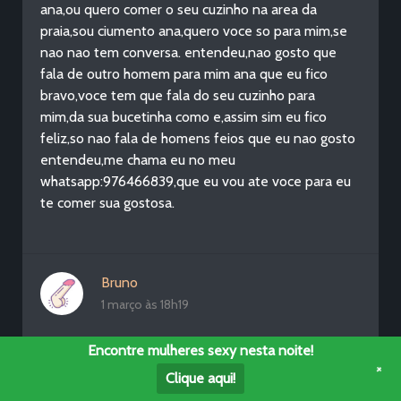
ana,ou quero comer o seu cuzinho na area da
praia,sou ciumento ana,quero voce so para mim,se
nao nao tem conversa. entendeu,nao gosto que
fala de outro homem para mim ana que eu fico
bravo,voce tem que fala do seu cuzinho para
mim,da sua bucetinha como e,assim sim eu fico
feliz,so nao fala de homens feios que eu nao gosto
entendeu,me chama eu no meu
whatsapp:976466839,que eu vou ate voce para eu
te comer sua gostosa.
Bruno
1 março às 18h19
Oi linda boa tarde td bem bb eu moro em Santos
Encontre mulheres sexy nesta noite!
tbm e gostei de vc queria de conhece e quem saber
+
Clique aqui!
fazer uma avetura ai na praia ser vc quiser bb me