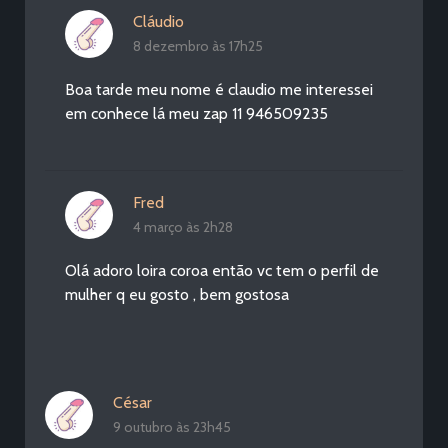
Cláudio
8 dezembro às 17h25
Boa tarde meu nome é claudio me interessei
em conhece lá meu zap 11 946509235
Fred
4 março às 2h28
Olá adoro loira coroa então vc tem o perfil de
mulher q eu gosto , bem gostosa
César
9 outubro às 23h45