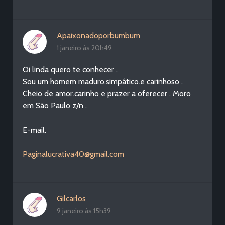
Apaixonadoporbumbum
1 janeiro às 20h49
Oi linda quero te conhecer .
Sou um homem maduro.simpático.e carinhoso .
Cheio de amor.carinho e prazer a oferecer . Moro
em São Paulo z/n .
E-mail.
Paginalucrativa40@gmail.com
Gilcarlos
9 janeiro às 15h39