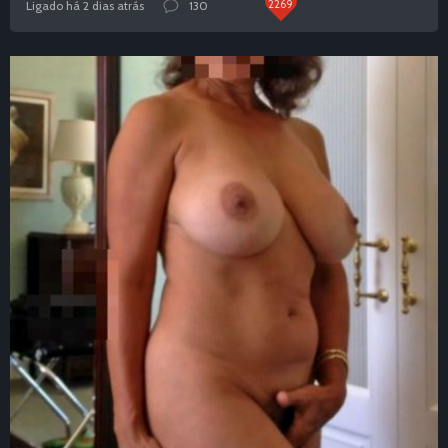
2269
Ligado há 2 dias atrás
130